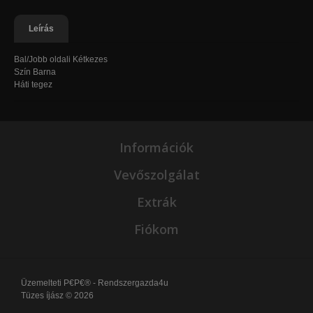
Leírás
Bal/Jobb oldali Kétkezes
Szín Barna
Háti tegez
Információk
Vevőszolgálat
Extrák
Fiókom
Üzemelteti
P€P€® - Rendszergazda4u
Tüzes íjász © 2026