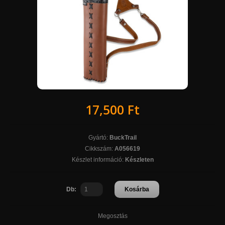
17,500 Ft
Gyártó:
BuckTrail
Cikkszám:
A056619
Készlet információ:
Készleten
Db:
Kosárba
Megosztás