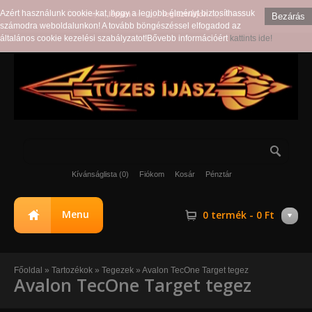
Azért használunk cookie-kat, hogy a legjobb élményt biztosíthassuk
Üdvözöljük,
lépjen
be vagy
regisztráljon
egy fiókot!
Bezárás
számodra weboldalunkon! A tovább böngészéssel elfogadod az
általános cookie kezelési szabályzatot!Bővebb információért
kattints ide!
Kívánságlista (0)
Fiókom
Kosár
Pénztár
Menu
0 termék - 0 Ft
Főoldal
»
Tartozékok
»
Tegezek
»
Avalon TecOne Target tegez
Avalon TecOne Target tegez