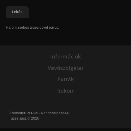
Leírás
Három zsebes tegez övvel együtt.
Információk
Vevőszolgálat
Extrák
Fiókom
Üzemelteti
P€P€® - Rendszergazda4u
Tüzes íjász © 2026