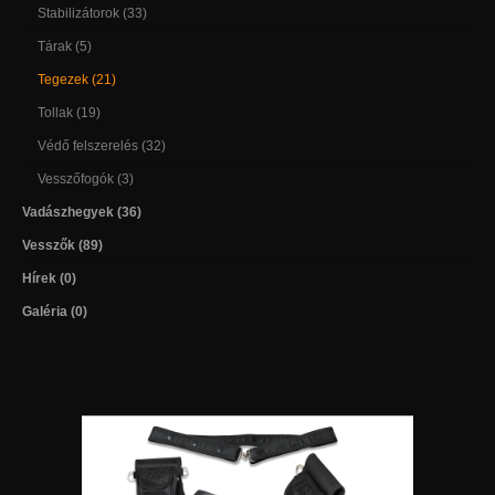
Stabilizátorok (33)
Tárak (5)
Tegezek (21)
Tollak (19)
Védő felszerelés (32)
Vesszőfogók (3)
Vadászhegyek (36)
Vesszők (89)
Hírek (0)
Galéria (0)