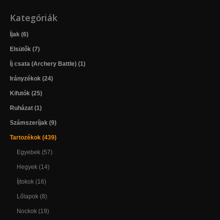
Kategóriák
Íjak (6)
Elsütők (7)
Íj csata (Archery Battle) (1)
Irányzékok (24)
Kifutók (25)
Ruházat (1)
Számszeríjak (9)
Tartozékok (439)
Egyebek (57)
Hegyek (14)
Íjtokok (16)
Lőlapok (8)
Nockok (19)