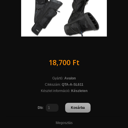
18,700 Ft
Gyártó:
Avalon
Cikkszám:
QTA-A-SL611
Készlet információ:
Készleten
Db:
Kosárba
Megosztás