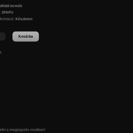
lföldi termék
:
3PAPU
nformáció:
Készleten
Kosárba
s
ntetni a megjegyzés rovatban!