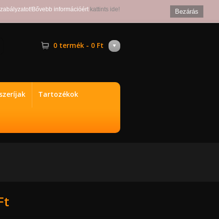
szabályzatot!Bővebb információért
kattints ide!
Bezárás
0 termék - 0 Ft
zeríjak
Tartozékok
Ft