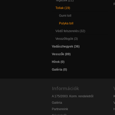
Tegezek (21)
R
Tollak (19)
Gumi toll
Pulyka toll
Védő felszerelés (32)
Vesszőfogók (3)
Vadászhegyek (36)
Vesszők (89)
Hírek (0)
Galéria (0)
Információk
A 175/2003. Korm. rendeletről
K
Galéria
V
Partnereink