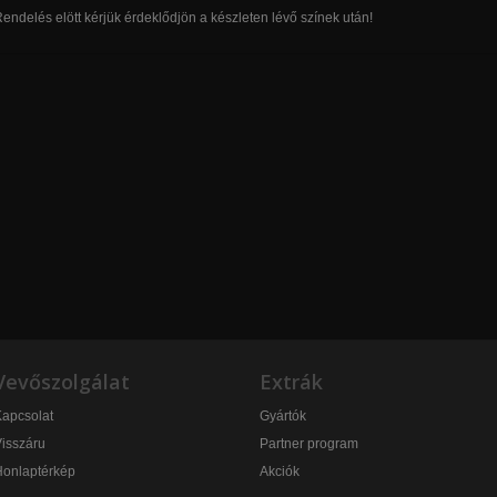
endelés elött kérjük érdeklődjön a készleten lévő színek után!
Vevőszolgálat
Extrák
apcsolat
Gyártók
isszáru
Partner program
Honlaptérkép
Akciók