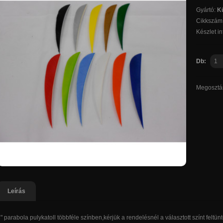
Gyártó:
Kü
Cikkszám
Készlet i
Db:
Megosztá
Leírás
" parabola pulykatoll többféle színben,kérjük a rendelésnél a választott színt feltü