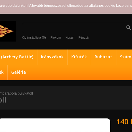
ra weboldalunkon! A tovább böngészéssel elfogadod az általános cookie kezelési 
ot!
Kívánságlista (0)
Fiókom
Kosár
Pénztár
a (Archery Battle)
Irányzékok
Kifutók
Ruházat
Száms
ek
Galéria
" parabola pulykatoll
ll
140 