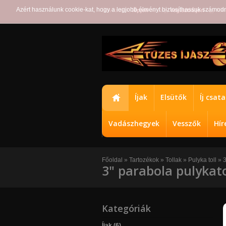
Azért használunk cookie-kat, hogy a legjobb élményt biztosíthassuk számod
Üdvözöljük,
lépjen
be vagy
regisztráljon
egy fiók
Íjak
Elsütők
Íj csat
Vadászhegyek
Vesszők
Hír
Főoldal
»
Tartozékok
»
Tollak
»
Pulyka toll
»
3
3" parabola pulykato
Kategóriák
Íjak (6)