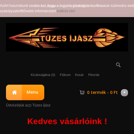
Azért használunk cookie-kat, hogy a legjobb élményt biztosíthassuk számodra web
Üdvözöljük,
lépjen
be vagy
regisztráljon
egy fiókot!
szabályzatot!Bővebb információért
kattints ide!
Kívánságlista (0)
Fiókom
Kosár
Pénztár
Menu
0 termék - 0 Ft
Üdvözöljük a(z) Tüzes íjász
Kedves vásárlóink !