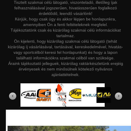
Tisztelt szakmai célú látogató, viszonteladó, illetőleg íjak
felhasználásával jogszerűen, hivatásszerűen foglalkozó
érdeklődő, leendő vásárlónk!
Kérjük, hogy csak úgy és akkor lépjen be honlapunkra,
amennyiben Ön a fenti feltételeknek megfelel.
Tájékoztatónk csak és kizárólag szakmai célú információkat
tartalmaz.
Ön kijelenti, hogy kizárólag szakmai célú látogató (tehát
kizárólag íj vásárlásával, tartásával, kereskedelmével, hivatás-
vagy sportcélból keresi fel honlapunkat) és hogy a lapon
található információkra szakmai célból van szüksége.
Áraink tájékoztató jelleguek, kizárólag raktárkészletünk erejéig
érvényesek és nem minősülnek kötelező nyilvános
ajánlattételnek.