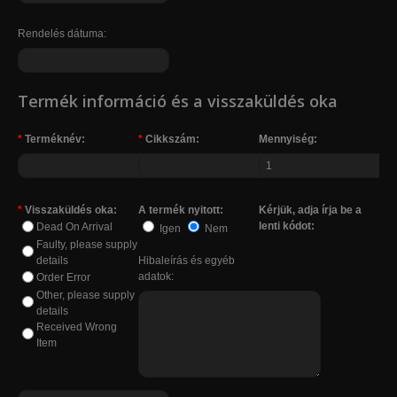
Rendelés dátuma:
Termék információ és a visszaküldés oka
*
Terméknév:
*
Cikkszám:
Mennyiség:
*
Visszaküldés oka:
A termék nyitott:
Kérjük, adja írja be a
lenti kódot:
Dead On Arrival
Igen
Nem
Faulty, please supply
details
Hibaleírás és egyéb
adatok:
Order Error
Other, please supply
details
Received Wrong
Item