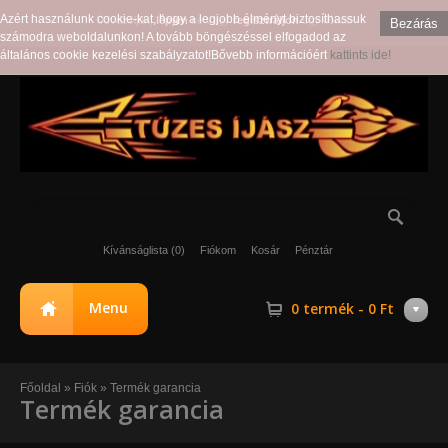
Azért használunk cookie-kat, hogy a legjobb élményt biztosíthassuk
Üdvözöljük,
lépjen
be vagy
regisztráljon
egy fiókot!
Bezárás
számodra weboldalunkon! A tovább böngészéssel elfogadod az
általános cookie kezelési szabályzatot!Bővebb információért
kattints ide!
Kívánságlista (0)
Fiókom
Kosár
Pénztár
Menu
0 termék - 0 Ft
Főoldal
»
Fiók
»
Termék garancia
Termék garancia