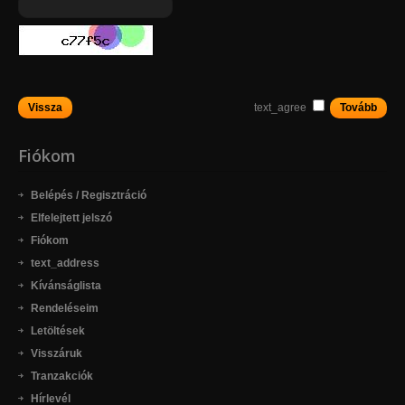
Vissza
text_agree
Fiókom
Belépés
/
Regisztráció
Elfelejtett jelszó
Fiókom
text_address
Kívánságlista
Rendeléseim
Letöltések
Visszáruk
Tranzakciók
Hírlevél