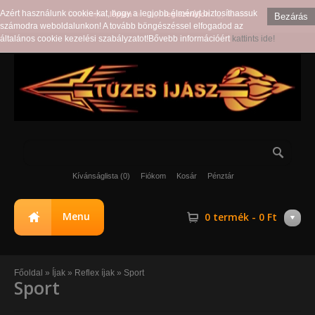
Azért használunk cookie-kat, hogy a legjobb élményt biztosíthassuk
Üdvözöljük,
lépjen
be vagy
regisztráljon
egy fiókot!
Bezárás
számodra weboldalunkon! A tovább böngészéssel elfogadod az
általános cookie kezelési szabályzatot!Bővebb információért
kattints ide!
Kívánságlista (0)
Fiókom
Kosár
Pénztár
Menu
0 termék - 0 Ft
Főoldal
»
Íjak
»
Reflex íjak
»
Sport
Sport