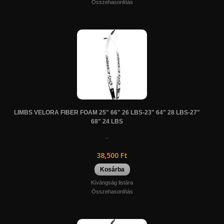
Összehasonlítás
LIMBS VELORA FIBER FOAM 25" 66" 26 LBS-23" 64" 28 LBS-27"
68" 24 LBS
..
38,500 Ft
Kosárba
Kívángság listára
Összehasonlítás