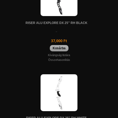
RISER ALU EXPLORE DX 25" RH BLACK
..
37,000 Ft
Kosárba
Kívángság listára
Összehasonlítás
RISER ALU EXPLORE DX 25" RH WHITE