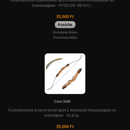
Fa középrészes szétszedhető sport íj különböző erősségekben és
hosszúságban. -70"/30,32# -68"/24,2..
35,000 Ft
Kosárba
Kívángság listára
Összehasonlítás
Core Shift
Fa középrészes fa karos kezdõ sport íj. Különböző hosszúságban és
erősségben. Az ár ta..
35,000 Ft