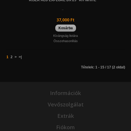
..
37,000 Ft
Kosárba
Kívángság listára
Összehasonlítás
1
2
>
>|
Tételek: 1 - 15 / 17 (2 oldal)
Információk
Vevőszolgálat
Extrák
Fiókom