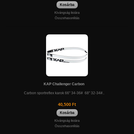
Kosárba
Kívángság listára
Összehasonlítás
KAP Challenger Carbon
Carbon sportreflex karok 66" 34-36# 68" 32-34#..
40,500 Ft
Kosárba
Kívángság listára
Összehasonlítás