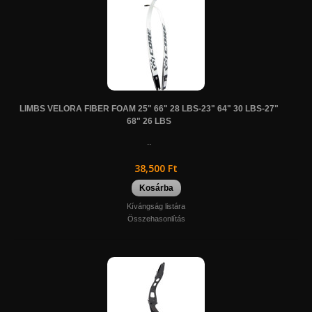
LIMBS VELORA FIBER FOAM 25" 66" 28 LBS-23" 64" 30 LBS-27"
68" 26 LBS
..
38,500 Ft
Kosárba
Kívángság listára
Összehasonlítás