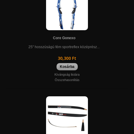
Core Gonexo
25" hosszúságú fém sportreflex középrész...
30,300 Ft
Kosárba
Kívángság listára
Összehasonlítás