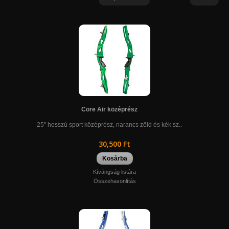
Core Air középrész
25" hosszú sport középrész, narancs zöld és kék sz..
30,500 Ft
Kosárba
Kívángság listára
Összehasonlítás