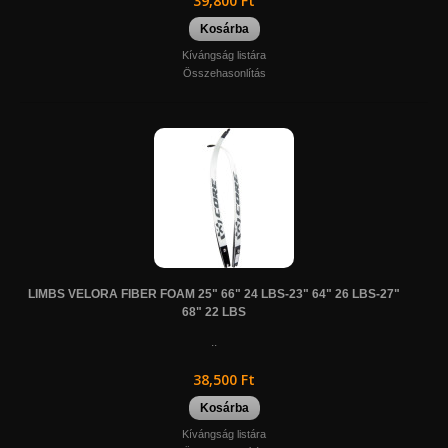
39,800 Ft
Kosárba
Kívángság listára
Összehasonlítás
LIMBS VELORA FIBER FOAM 25" 66" 24 LBS-23" 64" 26 LBS-27"
68" 22 LBS
..
38,500 Ft
Kosárba
Kívángság listára