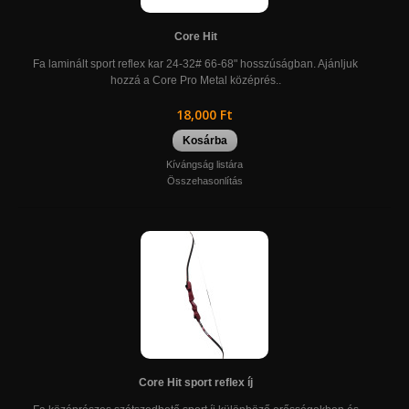
Core Hit
Fa laminált sport reflex kar 24-32# 66-68" hosszúságban. Ajánljuk
hozzá a Core Pro Metal középrés..
18,000 Ft
Kosárba
Kívángság listára
Összehasonlítás
Core Hit sport reflex íj