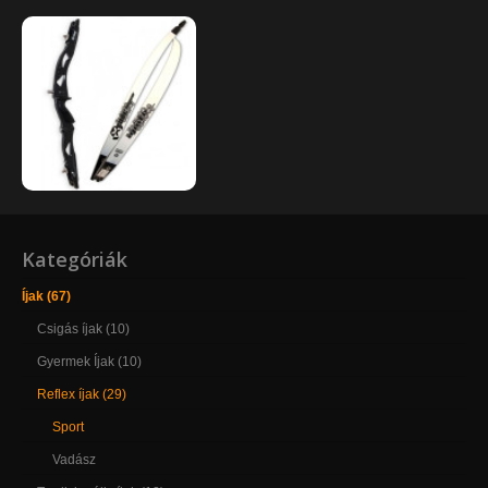
Kategóriák
Íjak (67)
Csigás íjak (10)
Gyermek Íjak (10)
Reflex íjak (29)
Sport
Vadász