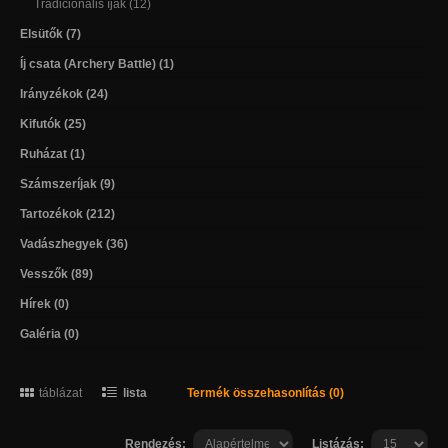
Tradicionális íjak (12)
Elsütők (7)
Íj csata (Archery Battle) (1)
Irányzékok (24)
Kifutók (25)
Ruházat (1)
Számszeríjak (9)
Tartozékok (212)
Vadászhegyek (36)
Vesszők (89)
Hírek (0)
Galéria (0)
táblázat
lista
Termék összehasonlítás (0)
Rendezés:
Listázás: