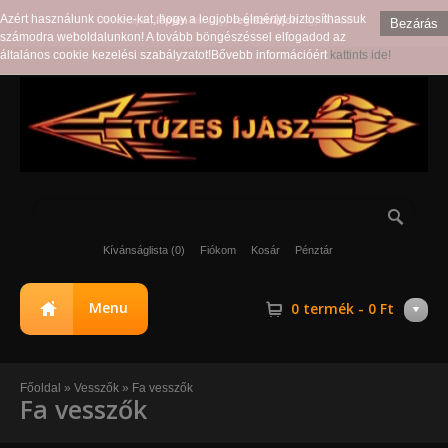
Azért használunk cookie-kat, hogy a legjobb élményt biztosíthassuk
Üdvözöljük,
lépjen
be vagy
regisztráljon
egy fiókot!
Bezárás
számodra weboldalunkon! A tovább böngészéssel elfogadod az
általános cookie kezelési szabályzatot!Bővebb információért
kattints ide!
Kívánságlista (0)
Fiókom
Kosár
Pénztár
Menu
0 termék - 0 Ft
Főoldal
»
Vesszők
»
Fa vesszők
Fa vesszők