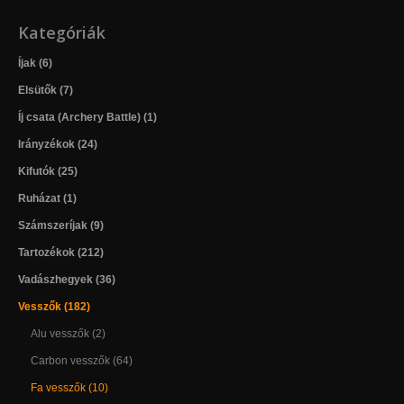
Kategóriák
Íjak (6)
Elsütők (7)
Íj csata (Archery Battle) (1)
Irányzékok (24)
Kifutók (25)
Ruházat (1)
Számszeríjak (9)
Tartozékok (212)
Vadászhegyek (36)
Vesszők (182)
Alu vesszők (2)
Carbon vesszők (64)
Fa vesszők (10)