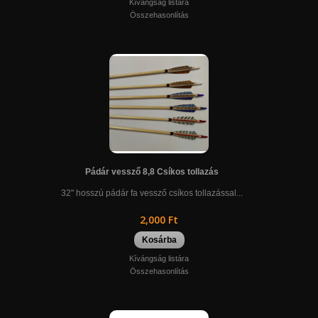
Kívángság listára
Összehasonlítás
Pádár vessző 8,8 Csíkos tollazás
32" hosszú pádár fa vessző csíkos tollazással...
2,000 Ft
Kosárba
Kívángság listára
Összehasonlítás