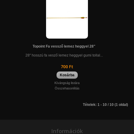
Topoint Fa vessző lemez heggyel 28"
28" hosszú fa vesző lemez heggyel gumi tollal...
700 Ft
Kosárba
Kívángság listára
Összehasonlítás
Tételek: 1 - 10 / 10 (1 oldal)
Információk