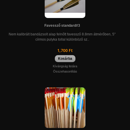
Favessző standard#3
Nem kalibrált bandázsolt alap felnőtt favessző 8.8mm átmérőben, 5"
círmos pulyka tollal különböző sz..
1,700 Ft
Kosárba
Kívángság listára
Összehasonlítás