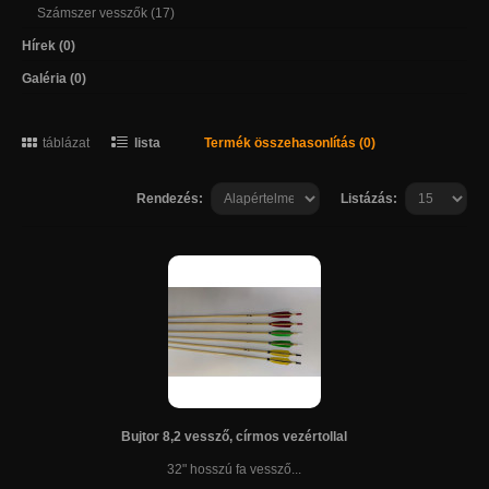
Számszer vesszők (17)
Hírek (0)
Galéria (0)
táblázat
lista
Termék összehasonlítás (0)
Rendezés:
Listázás:
Bujtor 8,2 vessző, círmos vezértollal
32" hosszú fa vessző...