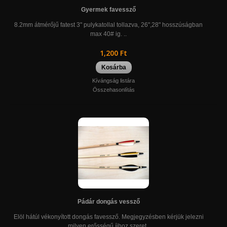
Gyermek favessző
8.2mm átmérőjű fatest 3" pulykatollal tollazva, 26",28" hosszúságban
max 40# ig. ..
1,200 Ft
Kosárba
Kívángság listára
Összehasonlítás
Pádár dongás vessző
Elöl hátúl vékonyított dongás favessző. Megjegyzésben kérjük jelezni
milyen erősségű íjhoz szeret..