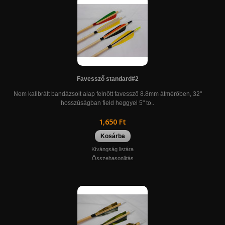
Favessző standard#2
Nem kalibrált bandázsolt alap felnőtt favessző 8.8mm átmérőben, 32"
hosszúságban field heggyel 5" to..
1,650 Ft
Kosárba
Kívángság listára
Összehasonlítás