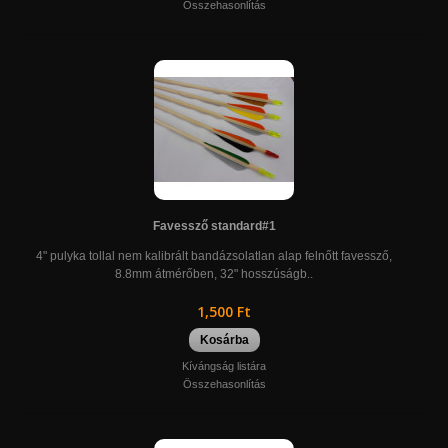
Összehasonlítás
Favessző standard#1
4" pulyka tollal nem kalibrált bandázsolatlan alap felnőtt favessző,
8.8mm átmérőben, 32" hosszúságb..
1,500 Ft
Kosárba
Kívángság listára
Összehasonlítás