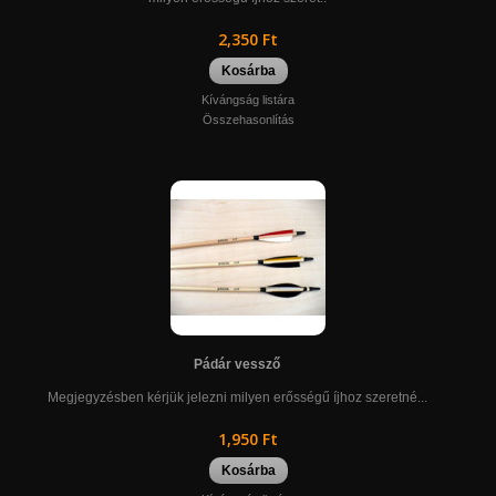
2,350 Ft
Kosárba
Kívángság listára
Összehasonlítás
Pádár vessző
Megjegyzésben kérjük jelezni milyen erősségű íjhoz szeretné...
1,950 Ft
Kosárba