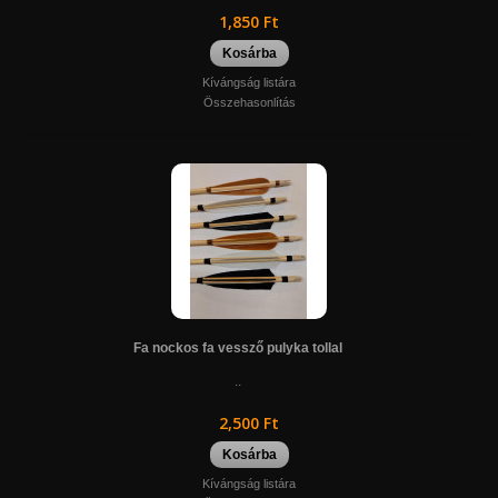
1,850 Ft
Kosárba
Kívángság listára
Összehasonlítás
Fa nockos fa vessző pulyka tollal
..
2,500 Ft
Kosárba
Kívángság listára