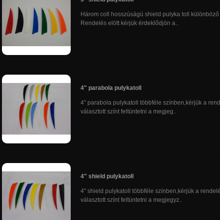
Három coll hosszúságú shield pulyka toll különböző
Rendelés elött kérjük érdeklődjön a..
4" parabola pulykatoll
4" parabola pulykatoll többféle színben,kérjük a ren
választott színt feltüntetni a megjeg..
4" shield pulykatoll
4" shield pulykatoll többféle színben,kérjük a rendel
választott színt feltüntetni a megjegyz..