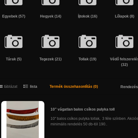
Egyebek (57)
Hegyek (14)
Íjtokok (16)
Lőlapok (8)
Tárak (5)
Tegezek (21)
Tollak (19)
Védő felszerelé
(32)
táblázat
lista
Termék összehasonlítás (0)
Rendezés
10" vágatlan balos csíkos pulyka toll
10" balos csíkos pulyka tollak, 3 féle színben. Akció
minimális rendelés 50 db-tól 190..