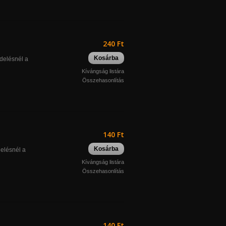
240 Ft
Kosárba
ndelésnél a
Kívángság listára
Összehasonlítás
140 Ft
Kosárba
delésnél a
Kívángság listára
Összehasonlítás
140 Ft