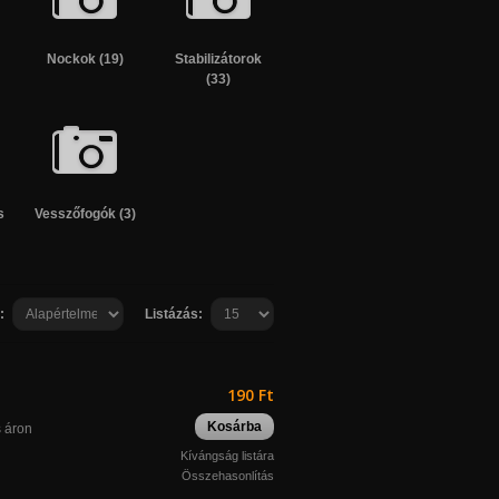
Nockok (19)
Stabilizátorok
(33)
s
Vesszőfogók (3)
:
Listázás:
190 Ft
Kosárba
s áron
Kívángság listára
Összehasonlítás