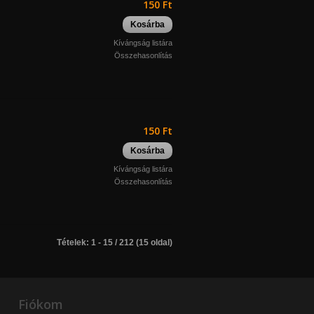
150 Ft
Kosárba
Kívángság listára
Összehasonlítás
150 Ft
Kosárba
Kívángság listára
Összehasonlítás
Tételek: 1 - 15 / 212 (15 oldal)
Fiókom