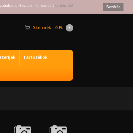
szabályzatot!Bővebb információért
kattints ide!
Bezárás
0 termék - 0 Ft
zeríjak
Tartozékok