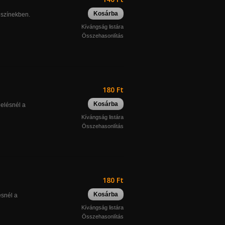
Kosárba
 színekben.
Kívángság listára
Összehasonlítás
180 Ft
Kosárba
delésnél a
Kívángság listára
Összehasonlítás
180 Ft
Kosárba
ésnél a
Kívángság listára
Összehasonlítás