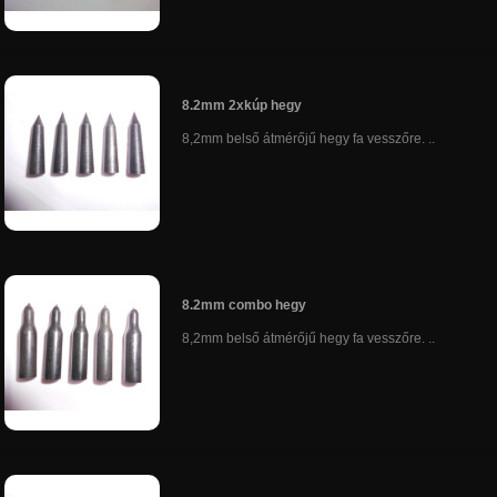
8.2mm 2xkúp hegy
8,2mm belső átmérőjű hegy fa vesszőre. ..
8.2mm combo hegy
8,2mm belső átmérőjű hegy fa vesszőre. ..