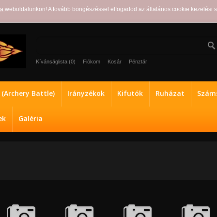
ra weboldalunkon! A tovább böngészéssel elfogadod az általános cookie kezelési 
ot!
Kívánságlista (0)
Fiókom
Kosár
Pénztár
a (Archery Battle)
Irányzékok
Kifutók
Ruházat
Száms
ek
Galéria