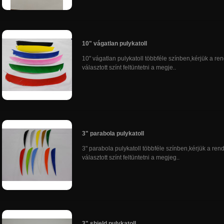
10" vágatlan pulykatoll
10" vágatlan pulykatoll többféle színben,kérjük a re
választott színt feltüntetni a megje..
3" parabola pulykatoll
3" parabola pulykatoll többféle színben,kérjük a ren
választott színt feltüntetni a megjeg..
3" shield pulykatoll