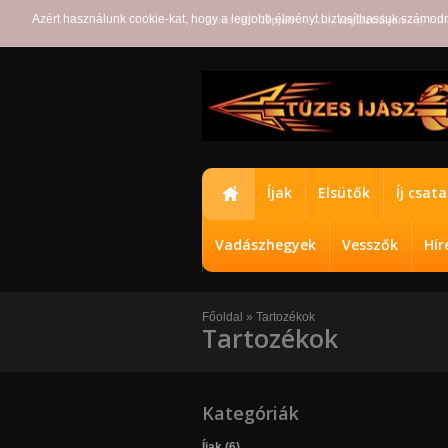
Azért használunk cookie-kat, hogy a legjobb élményt biztosíthassuk számod
Üdvözöljük,
lépjen
be vagy
regisztráljon
egy fiók
Íjak
Elsütők
Íj csat
Vadászhegyek
Vesszők
Hír
Főoldal
»
Tartozékok
Tartozékok
Kategóriák
Íjak (6)