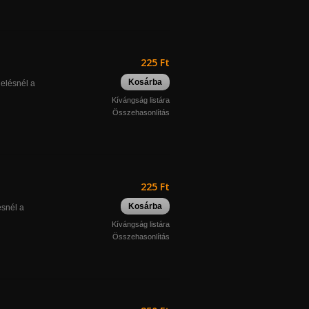
225 Ft
Kosárba
delésnél a
Kívángság listára
Összehasonlítás
225 Ft
Kosárba
ésnél a
Kívángság listára
Összehasonlítás