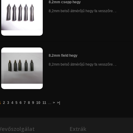
8.2mm csepp hegy
8,2mm belső átmérőjű hegy fa vesszőre. ..
8.2mm field hegy
8,2mm belső átmérőjű hegy fa vesszőre. ..
1
2
3
4
5
6
7
8
9
10
11
....
>
>|
Vevőszolgálat
Extrák