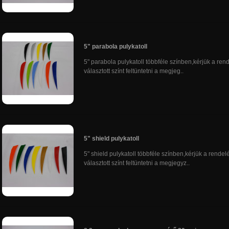
5" parabola pulykatoll
5" parabola pulykatoll többféle színben,kérjük a ren
választott színt feltüntetni a megjeg..
5" shield pulykatoll
5" shield pulykatoll többféle színben,kérjük a rendel
választott színt feltüntetni a megjegyz..