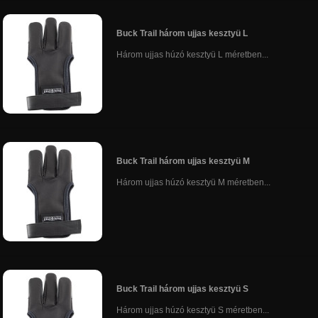
Buck Trail három ujjas kesztyü L
Három ujjas húzó kesztyü L méretben...
Buck Trail három ujjas kesztyü M
Három ujjas húzó kesztyü M méretben...
Buck Trail három ujjas kesztyü S
Három ujjas húzó kesztyü S méretben...