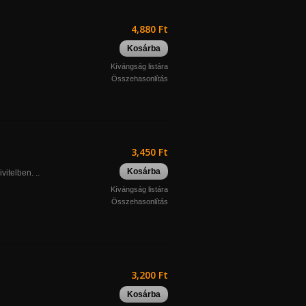
4,880 Ft
Kosárba
Kívángság listára
Összehasonlítás
3,450 Ft
Kosárba
itelben. ..
Kívángság listára
Összehasonlítás
3,200 Ft
Kosárba