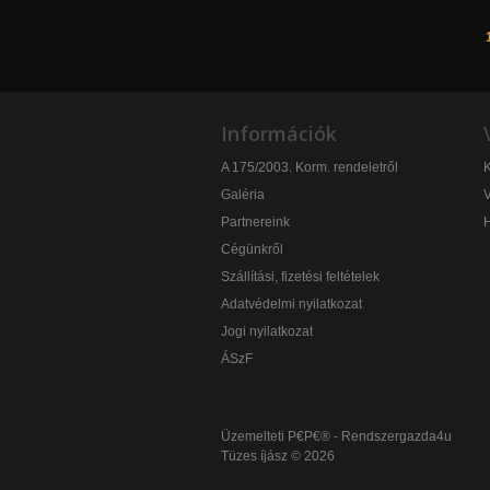
Információk
A 175/2003. Korm. rendeletről
K
Galéria
V
Partnereink
Cégünkről
Szállítási, fizetési feltételek
Adatvédelmi nyilatkozat
Jogi nyilatkozat
ÁSzF
Üzemelteti
P€P€® - Rendszergazda4u
Tüzes íjász © 2026