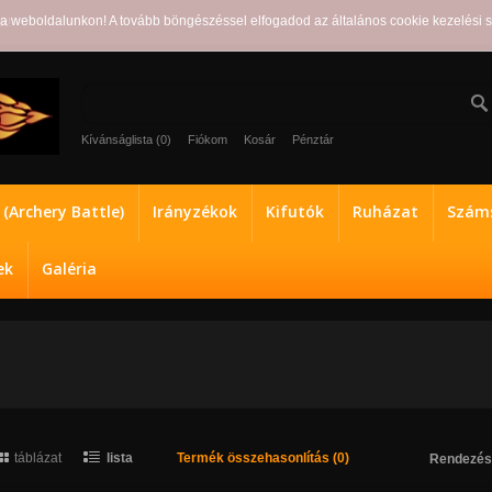
ra weboldalunkon! A tovább böngészéssel elfogadod az általános cookie kezelési 
ot!
Kívánságlista (0)
Fiókom
Kosár
Pénztár
a (Archery Battle)
Irányzékok
Kifutók
Ruházat
Száms
ek
Galéria
táblázat
lista
Termék összehasonlítás (0)
Rendezés