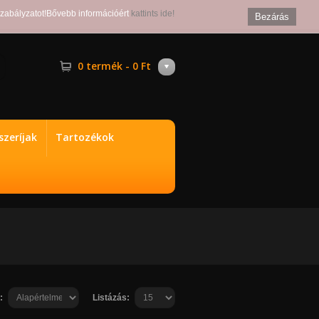
szabályzatot!Bővebb információért
kattints ide!
Bezárás
0 termék - 0 Ft
zeríjak
Tartozékok
:
Listázás: