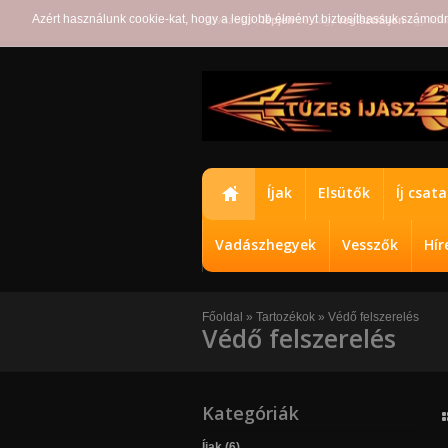
Azért használunk cookie-kat, hogy a legjobb élményt biztosíthassuk számod
Üdvözöljük,
lépjen
be vagy
regisztráljon
egy fiók
Íjak
Elsütők
Íj csat
Vadászhegyek
Vesszők
Hír
Főoldal
»
Tartozékok
»
Védő felszerelés
Védő felszerelés
Kategóriák
Íjak (6)