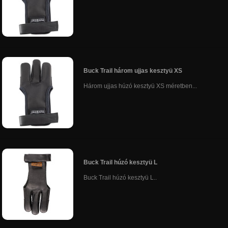
Buck Trail három ujjas kesztyü XS
Három ujjas húzó kesztyü XS méretben...
Buck Trail húzó kesztyü L
Buck Trail húzó kesztyü L..