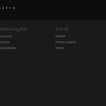
1
2
3
>
>|
Vevőszolgálat
Extrák
apcsolat
Gyártók
isszáru
Partner program
Honlaptérkép
Akciók