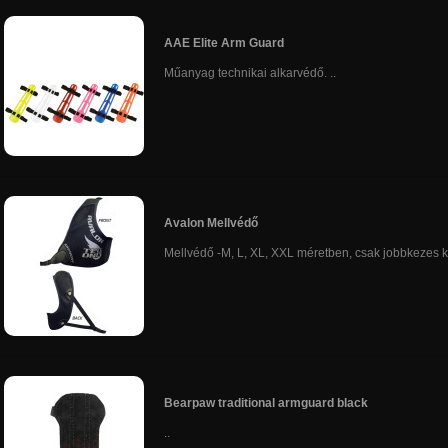
AAE Elite Arm Guard
Műanyag technikai alkarvédő. ..
Avalon Mellvédő
Mellvédő -M, L, XL, XXL méretben, csak jobbkezes kiv
Bearpaw traditional armguard black
..