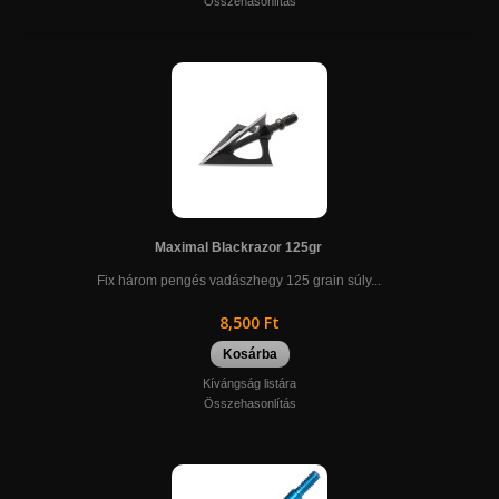
Összehasonlítás
Maximal Blackrazor 125gr
Fix három pengés vadászhegy 125 grain súly...
8,500 Ft
Kosárba
Kívángság listára
Összehasonlítás