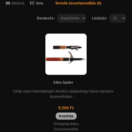
táblázat
lista
Termék összehasonlítás (0)
Rendezés:
Listázás:
Allen Spider
100gr súlyú hárompengés kinyílós vadászhegy három darabos
kiszerelésben. ..
9,500 Ft
Kosárba
Kívángság listára
Összehasonlítás