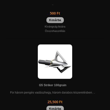
..
500 Ft
Kosárba
Kívángság listára
Összehasonlítás
G5 Striker 100grain
Fix három pengés vadászhegy, három darabos kiszerelésben. ..
25,500 Ft
Kosárba