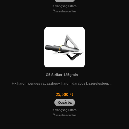
Kívángság listára
Összehasonlítás
G5 Striker 125grain
Fix három pengés vadászhegy, három darabos kiszerelésben. ..
25,500 Ft
Kosárba
Kívángság listára
Összehasonlítás