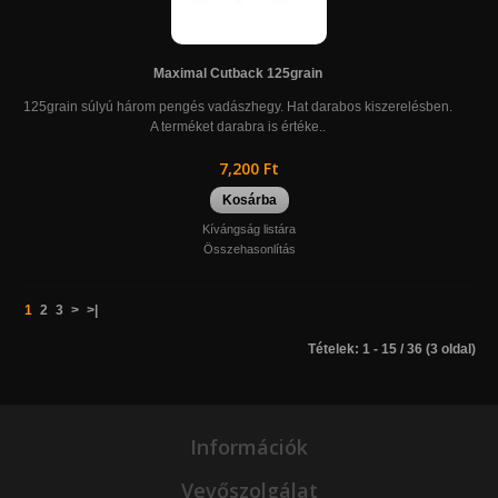
Maximal Cutback 125grain
125grain súlyú három pengés vadászhegy. Hat darabos kiszerelésben.
A terméket darabra is értéke..
7,200 Ft
Kosárba
Kívángság listára
Összehasonlítás
1
2
3
>
>|
Tételek: 1 - 15 / 36 (3 oldal)
Információk
Vevőszolgálat