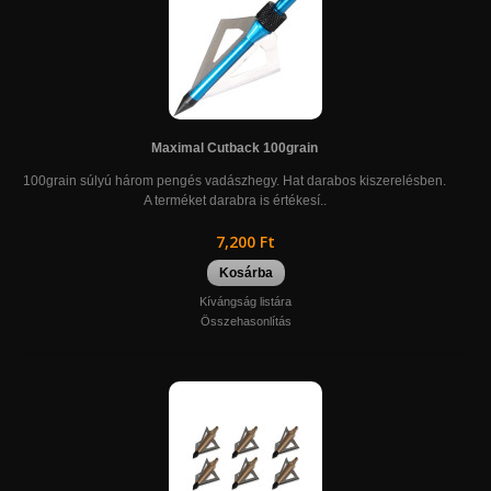
Maximal Cutback 100grain
100grain súlyú három pengés vadászhegy. Hat darabos kiszerelésben.
A terméket darabra is értékesí..
7,200 Ft
Kosárba
Kívángság listára
Összehasonlítás