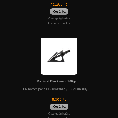
19,200 Ft
Kosárba
Kívángság listára
Összehasonlítás
Maximal Blackrazor 100gr
Fix három pengés vadászhegy 100grain súly...
8,500 Ft
Kosárba
Kívángság listára