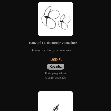
Habverõ Fa, és karbon vesszőhöz
Madárlövõ hegy. Fa vesszőre. ..
1,950 Ft
Kosárba
Kívángság listára
Összehasonlítás