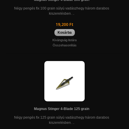
Négy pengés fix 100 grain súlyú vadászhegy három darabos
kiszerelésben. ..
19,200 Ft
Kosárba
Kívángság listára
Összehasonlítás
Magnus Stinger 4-Blade 125 grain
Négy pengés fix 125 grain súlyú vadászhegy három darabos
kiszerelésben. ..