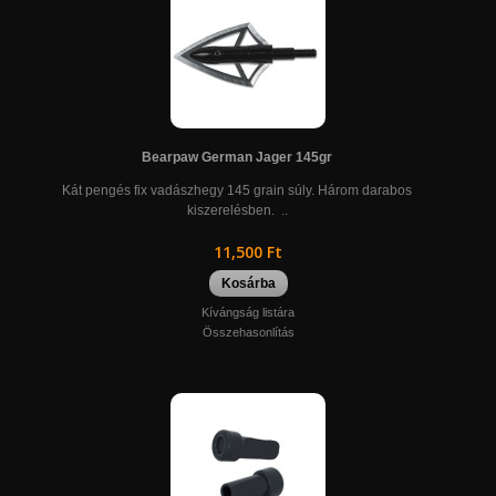
Bearpaw German Jager 145gr
Kát pengés fix vadászhegy 145 grain súly. Három darabos
kiszerelésben. ..
11,500 Ft
Kosárba
Kívángság listára
Összehasonlítás