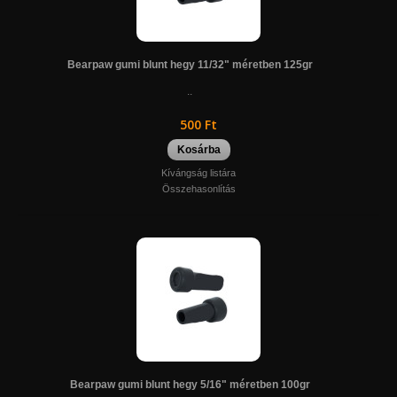
Bearpaw gumi blunt hegy 11/32" méretben 125gr
..
500 Ft
Kosárba
Kívángság listára
Összehasonlítás
Bearpaw gumi blunt hegy 5/16" méretben 100gr