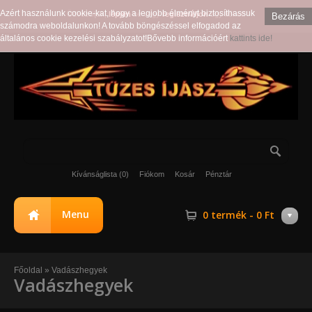
Azért használunk cookie-kat, hogy a legjobb élményt biztosíthassuk
Üdvözöljük,
lépjen
be vagy
regisztráljon
egy fiókot!
Bezárás
számodra weboldalunkon! A tovább böngészéssel elfogadod az
általános cookie kezelési szabályzatot!Bővebb információért
kattints ide!
Kívánságlista (0)
Fiókom
Kosár
Pénztár
Menu
0 termék - 0 Ft
Főoldal
»
Vadászhegyek
Vadászhegyek