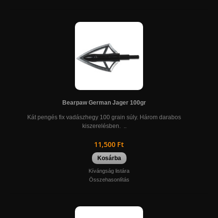
Bearpaw German Jager 100gr
Kát pengés fix vadászhegy 100 grain súly. Három darabos
kiszerelésben. ..
11,500 Ft
Kosárba
Kívángság listára
Összehasonlítás