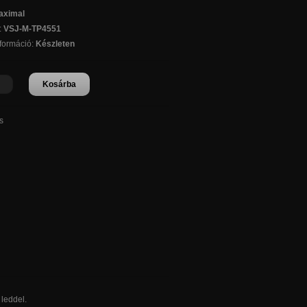
aximal
:
VSJ-M-TP4551
nformáció:
Készleten
Kosárba
s
 leddel.