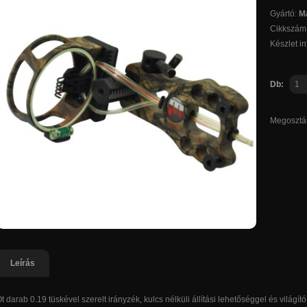
Gyártó:
M
Cikkszám
Készlet i
Db:
Megosztá
Leírás
t darab 0.19 tüskével szerelt irányzék, kulcs nélküli állítási lehetőséggel és világító