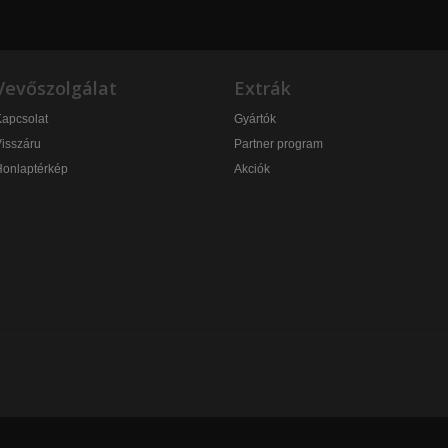
Vevőszolgálat
Extrák
apcsolat
Gyártók
isszáru
Partner program
Honlaptérkép
Akciók