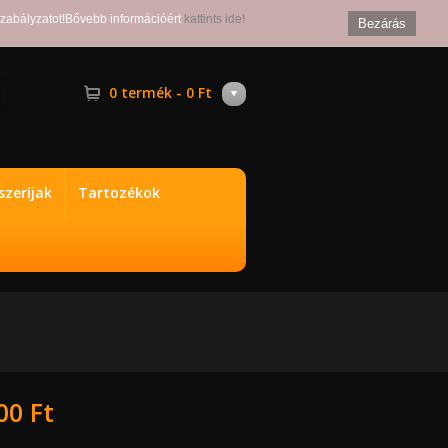
szabályzatot!Bővebb információért
kattints ide!
Bezárás
0 termék - 0 Ft
zeríjak
Tartozékok
00 Ft