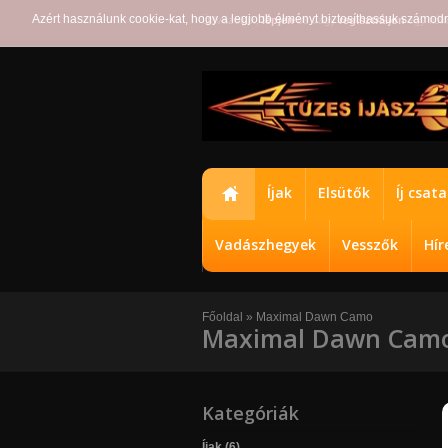
Azért használunk cookie-kat, hogy a legjobb élményt biztosíthassuk számod
Üdvözöljük,
lépjen
be vagy
regisztráljon
egy fiók
Íjak
Elsütők
Íj csat
Vadászhegyek
Vesszők
Hír
Főoldal
»
Maximal Dawn Camo
Maximal Dawn Cam
Kategóriák
Íjak (6)