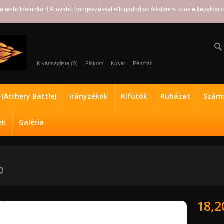
ra weboldalunkon! A tovább böngészéssel elfogadod az általános cookie kezelési 
ot!
Kívánságlista (0)
Fiókom
Kosár
Pénztár
a (Archery Battle)
Irányzékok
Kifutók
Ruházat
Száms
ek
Galéria
o
18,2