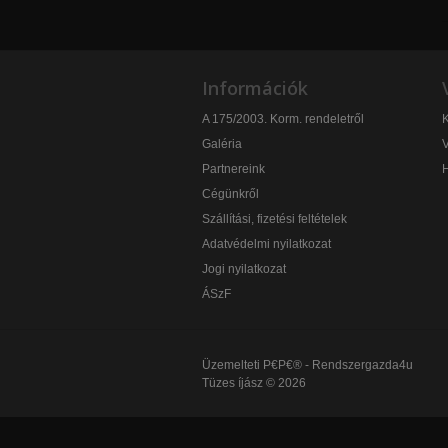
Információk
A 175/2003. Korm. rendeletről
K
Galéria
V
Partnereink
Cégünkről
Szállítási, fizetési feltételek
Adatvédelmi nyilatkozat
Jogi nyilatkozat
ÁSzF
Üzemelteti
P€P€® - Rendszergazda4u
Tüzes íjász © 2026